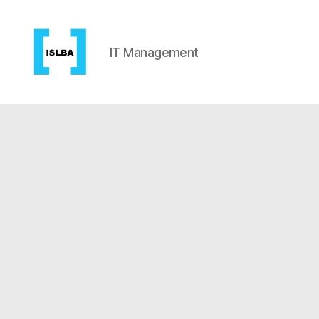
IT Management
islba.co.at