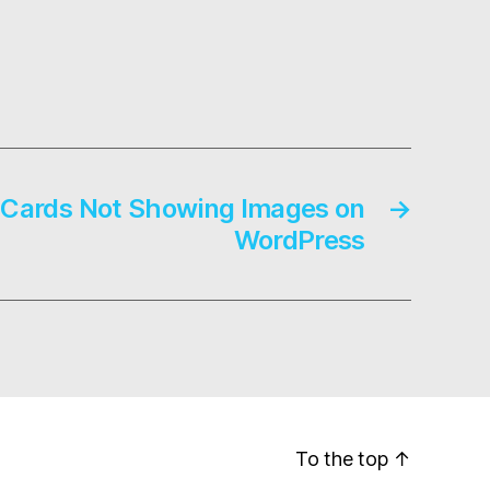
er Cards Not Showing Images on
→
WordPress
To the top
↑