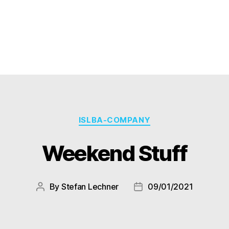
Categories
ISLBA-COMPANY
Weekend Stuff
By
Stefan Lechner
09/01/2021
Post
Post
author
date