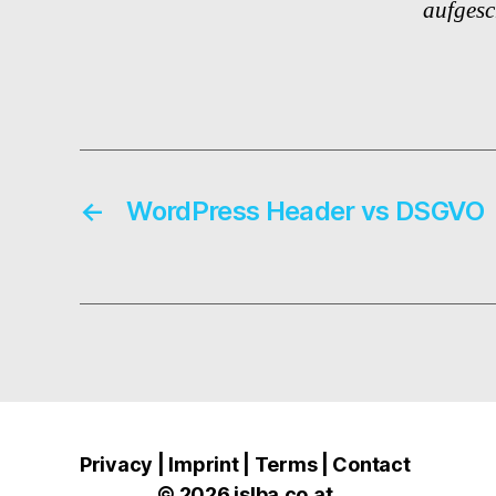
aufgesc
←
WordPress Header vs DSGVO
Privacy |
Imprint |
Terms |
Contact
© 2026
islba.co.at